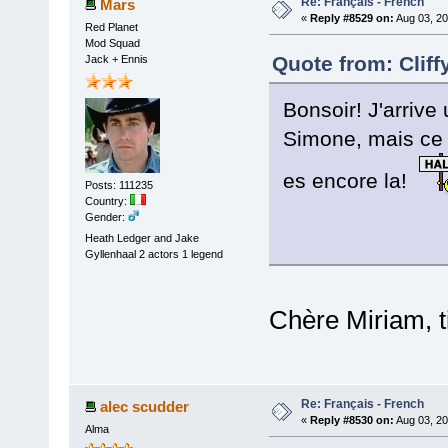
Re: Français - French
Mars
«
Reply #8529 on:
Aug 03, 20
Red Planet
Mod Squad
Quote from: Cliff
Jack + Ennis
Bonsoir! J'arrive
Simone, mais ce s
es encore la!
Posts: 111235
Country:
Gender:
Heath Ledger and Jake
Gyllenhaal 2 actors 1 legend
Chère Miriam, t
Re: Français - French
alec scudder
«
Reply #8530 on:
Aug 03, 20
Alma