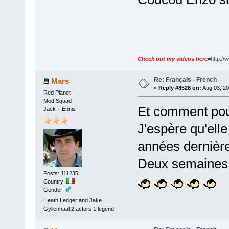
Check out my videos here
=
http://
Re: Français - French
Mars
«
Reply #8528 on:
Aug 03, 20
Red Planet
Mod Squad
Et comment pour
Jack + Ennis
J'espère qu'ell
années dernièr
Deux semaines s
Posts: 111235
Country:
Gender:
Heath Ledger and Jake
Gyllenhaal 2 actors 1 legend