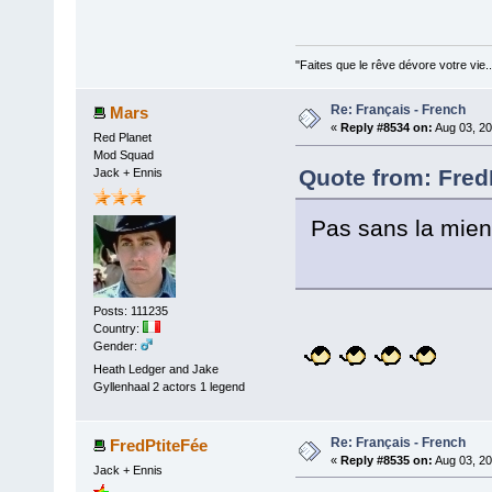
"Faites que le rêve dévore votre vie
Re: Français - French
Mars
«
Reply #8534 on:
Aug 03, 20
Red Planet
Mod Squad
Quote from: Fred
Jack + Ennis
Pas sans la mie
Posts: 111235
Country:
Gender:
Heath Ledger and Jake
Gyllenhaal 2 actors 1 legend
Re: Français - French
FredPtiteFée
«
Reply #8535 on:
Aug 03, 20
Jack + Ennis