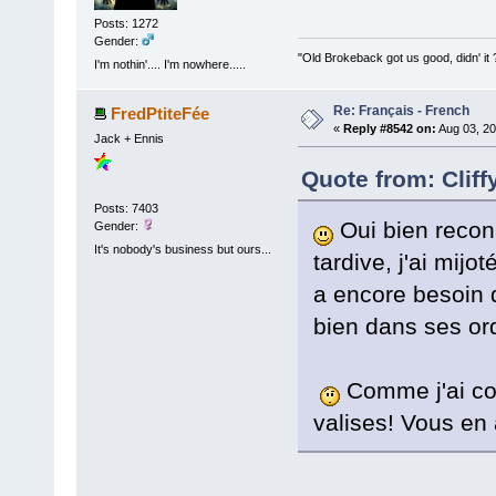
Posts: 1272
Gender:
"Old Brokeback got us good, didn' it 
I'm nothin'.... I'm nowhere.....
Re: Français - French
FredPtiteFée
«
Reply #8542 on:
Aug 03, 20
Jack + Ennis
Quote from: Cliff
Posts: 7403
Oui bien recon
Gender:
It's nobody's business but ours...
tardive, j'ai mij
a encore besoin d
bien dans ses or
Comme j'ai com
valises! Vous en