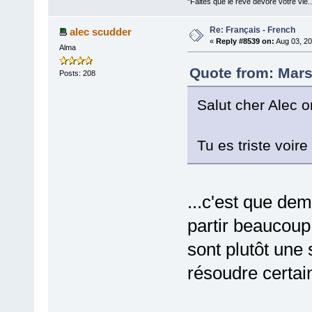
"Faites que le rêve dévore votre vie
Re: Français - French
alec scudder
«
Reply #8539 on:
Aug 03, 20
Alma
Quote from: Mars
Posts: 208
Salut cher Alec o
Tu es triste voir
...c'est que dema
partir beaucoup
sont plutôt une 
résoudre certa