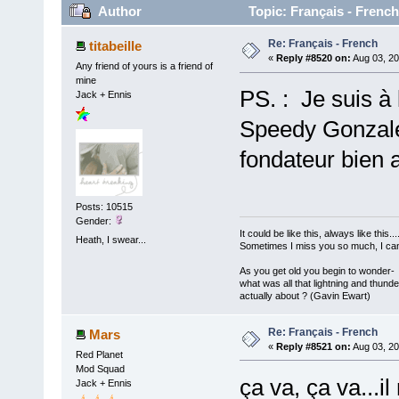
Author
Topic: Français - Frenc
Re: Français - French
titabeille
«
Reply #8520 on:
Aug 03, 20
Any friend of yours is a friend of
mine
PS. : Je suis à 
Jack + Ennis
Speedy Gonzale
fondateur bien
Posts: 10515
Gender:
It could be like this, always like this...
Heath, I swear...
Sometimes I miss you so much, I can'
As you get old you begin to wonder-
what was all that lightning and thunde
actually about ? (Gavin Ewart)
Re: Français - French
Mars
«
Reply #8521 on:
Aug 03, 20
Red Planet
Mod Squad
ça va, ça va...i
Jack + Ennis