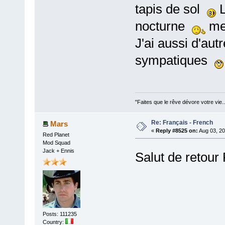
tapis de sol
L
nocturne
me
J'ai aussi d'aut
sympatiques
"Faites que le rêve dévore votre vie
Re: Français - French
Mars
«
Reply #8525 on:
Aug 03, 20
Red Planet
Mod Squad
Jack + Ennis
Salut de retour 
Posts: 111235
Country: