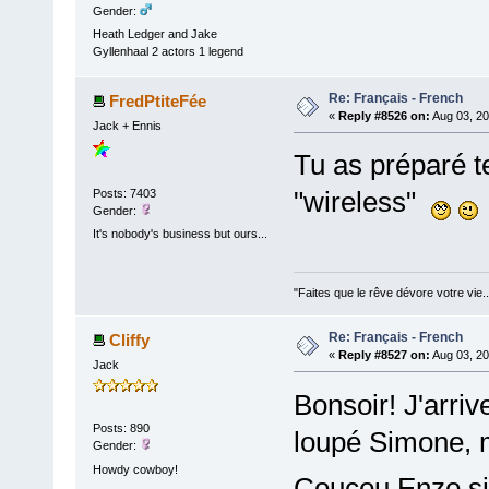
Gender:
Heath Ledger and Jake
Gyllenhaal 2 actors 1 legend
Re: Français - French
FredPtiteFée
«
Reply #8526 on:
Aug 03, 20
Jack + Ennis
Tu as préparé t
"wireless"
Posts: 7403
Gender:
It's nobody's business but ours...
"Faites que le rêve dévore votre vie
Re: Français - French
Cliffy
«
Reply #8527 on:
Aug 03, 20
Jack
Bonsoir! J'arriv
Posts: 890
loupé Simone, ma
Gender:
Howdy cowboy!
Coucou Enzo si