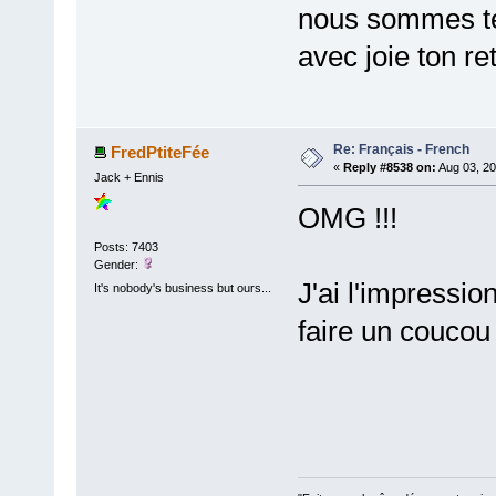
nous sommes te
avec joie ton re
Re: Français - French
FredPtiteFée
«
Reply #8538 on:
Aug 03, 20
Jack + Ennis
OMG !!!
Posts: 7403
Gender:
J'ai l'impressi
It's nobody's business but ours...
faire un coucou