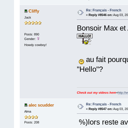
Re: Français - French
Cliffy
«
Reply #8546 on:
Aug 03, 20
Jack
Bonsoir Max et 
Posts: 890
Gender:
Howdy cowboy!
au fait pourqu
"Hello"?
Check out my videos here
=
http://
Re: Français - French
alec scudder
«
Reply #8547 on:
Aug 03, 20
Alma
%)lors reste a
Posts: 208