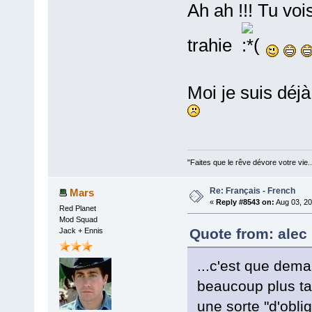
Ah ah !!! Tu vo
trahie
Moi je suis déj
"Faites que le rêve dévore votre vie
Re: Français - French
Mars
«
Reply #8543 on:
Aug 03, 20
Red Planet
Mod Squad
Quote from: alec
Jack + Ennis
...c'est que demai
beaucoup plus ta
une sorte "d'obli