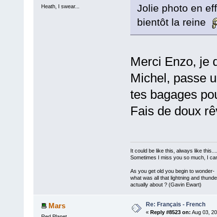
Jolie photo en ef
Heath, I swear...
bientôt la reine
Merci Enzo, je d
Michel, passe u
tes bagages pou
Fais de doux r
It could be like this, always like this...
Sometimes I miss you so much, I can'
As you get old you begin to wonder-
what was all that lightning and thunde
actually about ? (Gavin Ewart)
Re: Français - French
Mars
«
Reply #8523 on:
Aug 03, 20
Red Planet