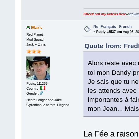
Check out my videos here
=
http://
Re: Français - French
Mars
«
Reply #8537 on:
Aug 03, 20
Red Planet
Mod Squad
Quote from: Fred
Jack + Ennis
Alors reste ave
toi mon Dandy p
Je sais que tu n
Posts: 111235
Country:
les attends ave
Gender:
importantes à fai
Heath Ledger and Jake
Gyllenhaal 2 actors 1 legend
mon Jean... Mais
La Fée a raison.