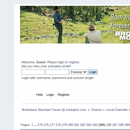
Welcome,
Guest
. Please
login
or
register
.
Did you miss your
activation email
?
Login with username, password and session length
Home
Help
Login
Register
Brokeback Mountain Forum @ ennisjack.com 
»
Guests
»
Local Channels
Pages:
1
...
275
276
277
278
279
280
281
282
283
284
[
285
]
286
287
288
289