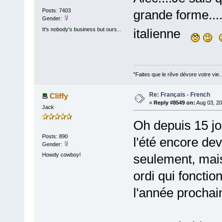
grande forme....
Posts: 7403
Gender:
It's nobody's business but ours...
italienne
"Faites que le rêve dévore votre vie
Re: Français - French
Cliffy
«
Reply #8549 on:
Aug 03, 20
Jack
Oh depuis 15 jo
Posts: 890
l'été encore dev
Gender:
Howdy cowboy!
seulement, mais
ordi qui fonctio
l'année prochai