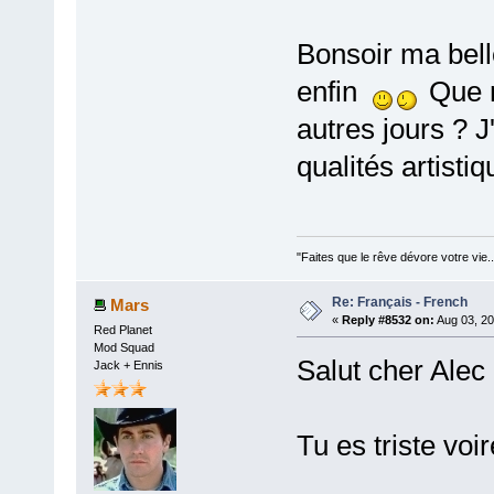
Bonsoir ma be
enfin
Que n
autres jours ? J
qualités artist
"Faites que le rêve dévore votre vie
Re: Français - French
Mars
«
Reply #8532 on:
Aug 03, 20
Red Planet
Mod Squad
Salut cher Alec
Jack + Ennis
Tu es triste voi