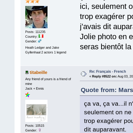
ici, seulement o
trop exagérer 
j'avais dit aupa
Posts: 111235
Jolie photo en e
Country:
Gender:
seras bientôt la
Heath Ledger and Jake
Gyllenhaal 2 actors 1 legend
Re: Français - French
titabeille
«
Reply #8522 on:
Aug 03, 20
Any friend of yours is a friend of
mine
Quote from: Mars
Jack + Ennis
ça va, ça va...il 
seulement on ne 
trop exagérer po
Posts: 10515
dit auparavant.
Gender: