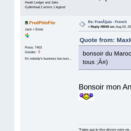
Heath Ledger and Jake
Gyllenhaal 2 actors 1 legend
Re: FranÃ§ais - French
FredPtiteFée
«
Reply #8545 on:
Aug 03, 20
Jack + Ennis
Quote from: MaxH
Posts: 7403
bonsoir du Maroc
Gender:
It's nobody's business but ours...
tous ;Â¤)
Bonsoir mon 
"Faites que le rêve dévore votre vie