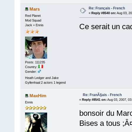
Re: Français - French
Mars
«
Reply #8540 on:
Aug 03, 20
Red Planet
Mod Squad
Ce serait un ca
Jack + Ennis
Posts: 111235
Country:
Gender:
Heath Ledger and Jake
Gyllenhaal 2 actors 1 legend
Re: FranÃ§ais - French
MaxHim
«
Reply #8541 on:
Aug 03, 2007, 03
Ennis
bonsoir du Mar
Bises a tous ;Â