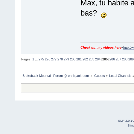
Max, tu habite 
bas?
Check out my videos here
=
http://
Pages:
1
...
275
276
277
278
279
280
281
282
283
284
[
285
]
286
287
288
289
Brokeback Mountain Forum @ ennisjack.com 
»
Guests
»
Local Channels
SMF 2.0.1
Simp