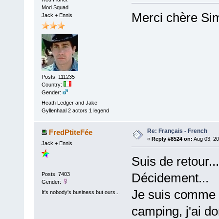
Mod Squad
Merci chère Sim
Jack + Ennis
Posts: 111235
Country:
Gender:
Heath Ledger and Jake
Gyllenhaal 2 actors 1 legend
Re: Français - French
FredPtiteFée
«
Reply #8524 on:
Aug 03, 20
Jack + Ennis
Suis de retour.
Décidement...
Posts: 7403
Gender:
Je suis comme 
It's nobody's business but ours...
camping, j'ai d