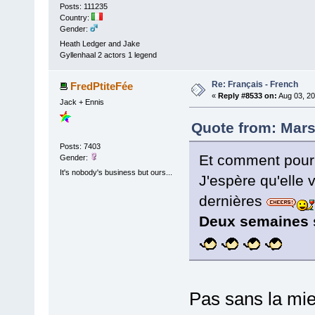
Posts: 111235
Country:
Gender:
Heath Ledger and Jake
Gyllenhaal 2 actors 1 legend
Re: Français - French
FredPtiteFée
«
Reply #8533 on:
Aug 03, 20
Jack + Ennis
Quote from: Mars
Posts: 7403
Et comment pourr
Gender:
It's nobody's business but ours...
J'espère qu'elle
dernières
Deux semaines s
Pas sans la mi