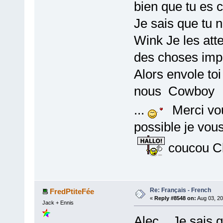
bien que tu es 
Je sais que tu 
Wink Je les att
des choses impo
Alors envole toi
nous Cowboy
...
Merci vou
possible je vou
coucou Cl
Re: Français - French
FredPtiteFée
«
Reply #8548 on:
Aug 03, 20
Jack + Ennis
Alec....Je sais 