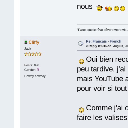
nous
"Faites que le rêve dévore votre vie
Re: Français - French
Cliffy
«
Reply #8536 on:
Aug 03, 20
Jack
Oui bien reco
Posts: 890
peu tardive, j'a
Gender:
Howdy cowboy!
mais YouTube a
pour voir si tou
Comme j'ai co
faire les valis