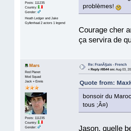
Posts: 111235
problèmes!
Country:
Gender:
Heath Ledger and Jake
Gyllenhaal 2 actors 1 legend
Courage cher 
ça servira de q
Re: FranÃ§ais - French
Mars
«
Reply #8544 on:
Aug 03, 20
Red Planet
Mod Squad
Quote from: MaxH
Jack + Ennis
bonsoir du Maroc
tous ;Â¤)
Posts: 111235
Country:
Jason, quelle b
Gender: