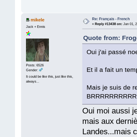
Re: Français - French
mikele
«
Reply #13438 on:
Jan 01, 2
Jack + Ennis
Quote from: Frog
Oui j'ai passé noe
Posts: 6526
Et il a fait un te
Gender:
It could be like this, just like this,
always...
Mais je suis de ret
BRRRRRRRRRR
Oui moi aussi 
mais aux dernièr
Landes...mais c'