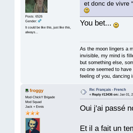
et donc de vivre "
Posts: 6526
You bet...
Gender:
It could be like this, just like this,
always...
As the moon lingers a mo
invisible, my mind is fil
but something else, som
no one seemed to have 
feeling of you, dancing i
Re: Français - French
froggy
«
Reply #13436 on:
Jan 01, 2
Mod-ChickY Brigade
Mod Squad
Oui j'ai passé no
Jack + Ennis
Et il a fait un 