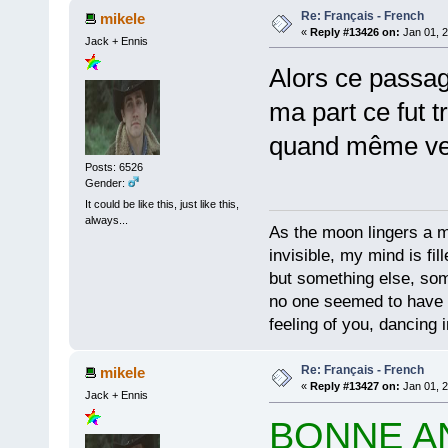
Re: Français - French
mikele
«
Reply #13426 on:
Jan 01, 2
Jack + Ennis
Alors ce passag
ma part ce fut t
quand même veil
Posts: 6526
Gender:
It could be like this, just like this,
always...
As the moon lingers a mo
invisible, my mind is fil
but something else, som
no one seemed to have 
feeling of you, dancing i
Re: Français - French
mikele
«
Reply #13427 on:
Jan 01, 2
Jack + Ennis
BONNE 