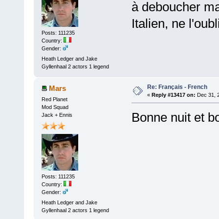
à deboucher ma 
Italien, ne l'oub
Posts: 111235
Country:
Gender:
Heath Ledger and Jake
Gyllenhaal 2 actors 1 legend
Re: Français - French
Mars
«
Reply #13417 on:
Dec 31, 
Red Planet
Mod Squad
Bonne nuit et b
Jack + Ennis
Posts: 111235
Country:
Gender:
Heath Ledger and Jake
Gyllenhaal 2 actors 1 legend