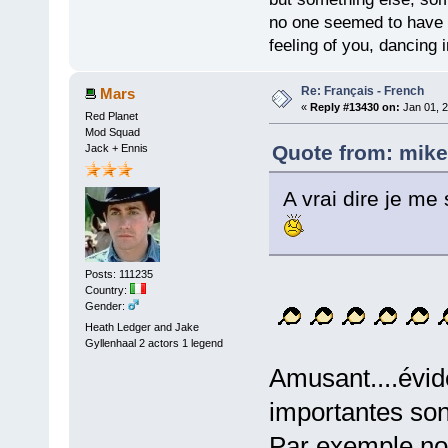
no one seemed to have 
feeling of you, dancing i
Re: Français - French
Mars
«
Reply #13430 on:
Jan 01, 2
Red Planet
Mod Squad
Quote from: mike
Jack + Ennis
A vrai dire je me
Posts: 111235
Country:
Gender:
Heath Ledger and Jake
Gyllenhaal 2 actors 1 legend
Amusant....évi
importantes son
Par exemple no