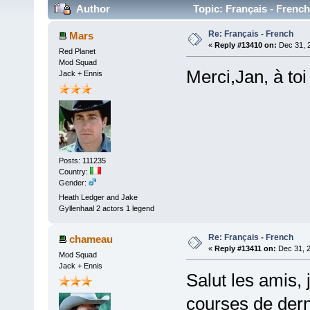
Author
Topic: Français - Frenc
Re: Français - French
Mars
«
Reply #13410 on:
Dec 31, 
Red Planet
Mod Squad
Merci,Jan, à toi
Jack + Ennis
Posts: 111235
Country:
Gender:
Heath Ledger and Jake
Gyllenhaal 2 actors 1 legend
Re: Français - French
chameau
«
Reply #13411 on:
Dec 31, 2
Mod Squad
Jack + Ennis
Salut les amis, 
courses de dern