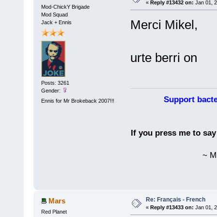
«
Reply #13432 on:
Jan 01, 2
Mod-ChickY Brigade
Mod Squad
Merci Mikel,
Jack + Ennis
urte berri on
Posts: 3261
Gender:
Support bacte
Ennis for Mr Brokeback 2007!!!
If you press me to sa
~ M
Re: Français - French
Mars
«
Reply #13433 on:
Jan 01, 2
Red Planet