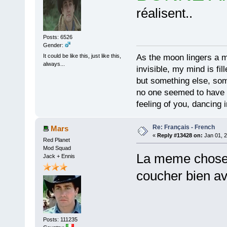
réalisent..
Posts: 6526
Gender:
As the moon lingers a mo
It could be like this, just like this,
always...
invisible, my mind is fil
but something else, som
no one seemed to have 
feeling of you, dancing i
Re: Français - French
Mars
«
Reply #13428 on:
Jan 01, 2
Red Planet
Mod Squad
La meme chose q
Jack + Ennis
coucher bien av
Posts: 111235