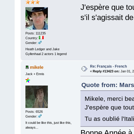
J'espère que tou
s'il s'agissait 
Posts: 111235
Country:
Gender:
Heath Ledger and Jake
Gyllenhaal 2 actors 1 legend
Re: Français - French
mikele
«
Reply #13423 on:
Jan 01, 2
Jack + Ennis
Quote from: Mars
Mikele, merci be
J'espère que tout
Posts: 6526
Gender:
Tu as oublié l'Ita
It could be like this, just like this,
always...
Bonne Année à t