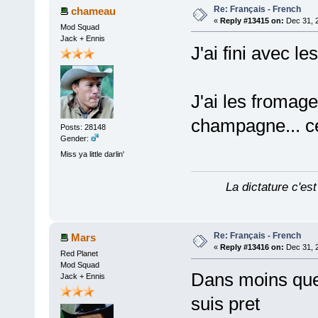
Re: Français - French
chameau
«
Reply #13415 on:
Dec 31, 
Mod Squad
Jack + Ennis
J'ai fini avec l
J'ai les fromage
champagne... ce
Posts: 28148
Gender:
Miss ya little darlin'
La dictature c'est
Re: Français - French
Mars
«
Reply #13416 on:
Dec 31, 
Red Planet
Mod Squad
Dans moins que 
Jack + Ennis
suis pret