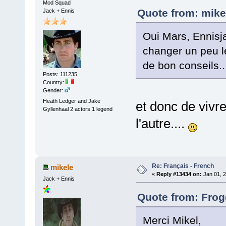
Mod Squad
Quote from: mike
Jack + Ennis
Oui Mars, Ennisj
changer un peu l
de bon conseils..
Posts: 111235
Country:
Gender:
Heath Ledger and Jake
et donc de vivr
Gyllenhaal 2 actors 1 legend
l'autre....
Re: Français - French
mikele
«
Reply #13434 on:
Jan 01, 2
Jack + Ennis
Quote from: Frog
Merci Mikel,