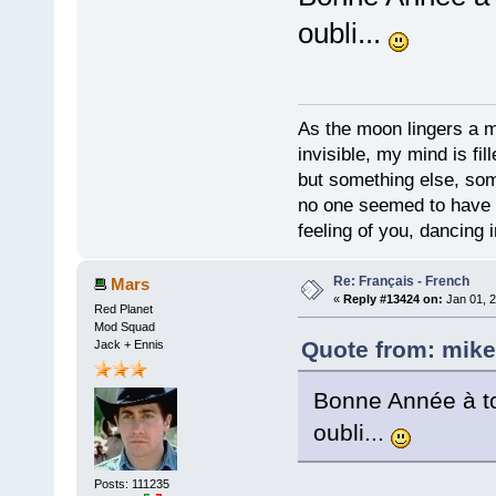
oubli...
As the moon lingers a mo
invisible, my mind is fil
but something else, som
no one seemed to have 
feeling of you, dancing i
Re: Français - French
Mars
«
Reply #13424 on:
Jan 01, 2
Red Planet
Mod Squad
Quote from: mike
Jack + Ennis
Bonne Année à to
oubli...
Posts: 111235