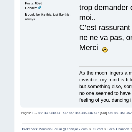
Posts: 6526
trop demander 
Gender:
It could be like this, just like this,
moi..
always...
C'est rassurant
ne ne va pas, 
Merci
As the moon lingers a mo
invisible, my mind is fil
but something else, som
no one seemed to have 
feeling of you, dancing i
Pages:
1
...
438
439
440
441
442
443
444
445
446
447
[
448
]
449
450
451
452
Brokeback Mountain Forum @ ennisjack.com 
»
Guests
»
Local Channels