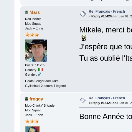
Re: Français - French
Mars
«
Reply #13420 on:
Jan 01, 2
Red Planet
Mod Squad
Mikele, merci b
Jack + Ennis
J'espère que tou
Tu as oublié l'It
Posts: 111235
Country:
Gender:
Heath Ledger and Jake
Gyllenhaal 2 actors 1 legend
Re: Français - French
froggy
«
Reply #13421 on:
Jan 01, 2
Mod-ChickY Brigade
Mod Squad
Bonne Année to
Jack + Ennis