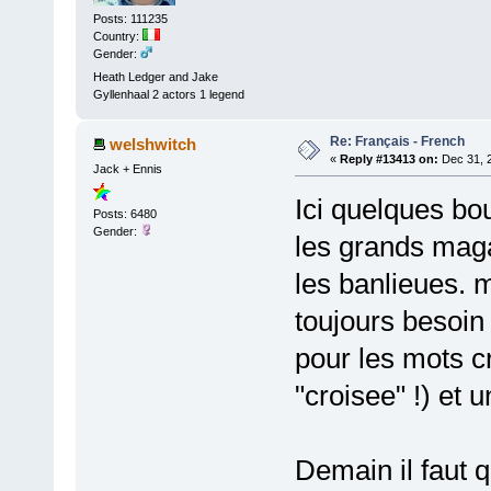
Posts: 111235
Country:
Gender:
Heath Ledger and Jake
Gyllenhaal 2 actors 1 legend
Re: Français - French
welshwitch
«
Reply #13413 on:
Dec 31, 
Jack + Ennis
Ici quelques bo
Posts: 6480
Gender:
les grands maga
les banlieues. mo
toujours besoin 
pour les mots cr
"croisee" !) et 
Demain il faut q