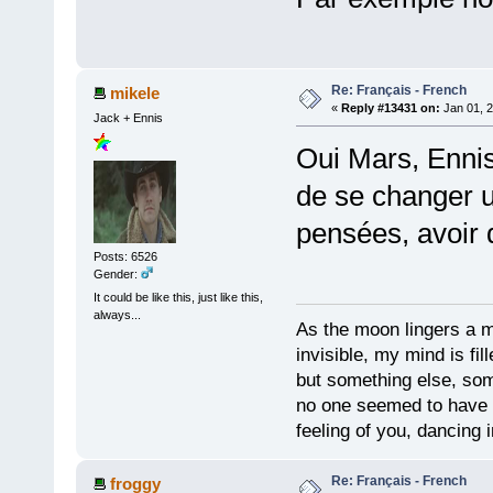
Re: Français - French
mikele
«
Reply #13431 on:
Jan 01, 2
Jack + Ennis
Oui Mars, Ennis
de se changer u
pensées, avoir 
Posts: 6526
Gender:
It could be like this, just like this,
always...
As the moon lingers a mo
invisible, my mind is fil
but something else, som
no one seemed to have 
feeling of you, dancing i
Re: Français - French
froggy