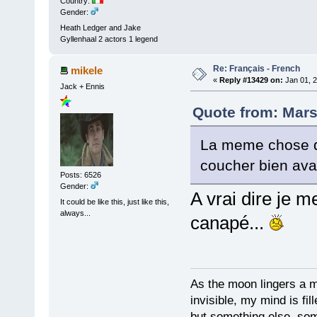
Country:
Gender:
Heath Ledger and Jake
Gyllenhaal 2 actors 1 legend
Re: Français - French
mikele
«
Reply #13429 on:
Jan 01, 2
Jack + Ennis
Quote from: Mars
La meme chose qu
coucher bien ava
Posts: 6526
Gender:
A vrai dire je m
It could be like this, just like this,
always...
canapé...
As the moon lingers a mo
invisible, my mind is fil
but something else, som