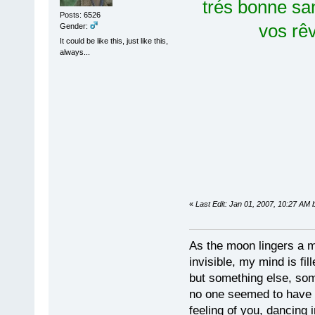
trés bonne san
Posts: 6526
vos rêv
Gender:
It could be like this, just like this,
always...
«
Last Edit: Jan 01, 2007, 10:27 AM 
As the moon lingers a mo
invisible, my mind is fil
but something else, som
no one seemed to have 
feeling of you, dancing i