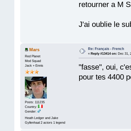
retourner a M 
J'ai oublie le su
Re: Français - French
Mars
«
Reply #13414 on:
Dec 31, 
Red Planet
Mod Squad
"fasse", oui, c'e
Jack + Ennis
pour tes 4400 p
Posts: 111235
Country:
Gender:
Heath Ledger and Jake
Gyllenhaal 2 actors 1 legend