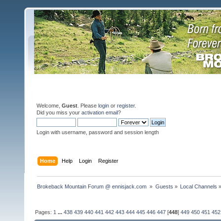
Welcome,
Guest
. Please
login
or
register
.
Did you miss your
activation email
?
Login with username, password and session length
Home
Help
Login
Register
Brokeback Mountain Forum @ ennisjack.com 
»
Guests
»
Local Channels
Pages:
1
...
438
439
440
441
442
443
444
445
446
447
[
448
]
449
450
451
452