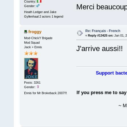
Country:
Merci beaucoup
Gender:
Heath Ledger and Jake
Gyllenhaal 2 actors 1 legend
Re: Français - French
froggy
«
Reply #13425 on:
Jan 01, 2
Mod-ChickY Brigade
Mod Squad
J'arrive aussi!!
Jack + Ennis
Support bacte
Posts: 3261
Gender:
If you press me to sa
Ennis for Mr Brokeback 2007!!!
~ M