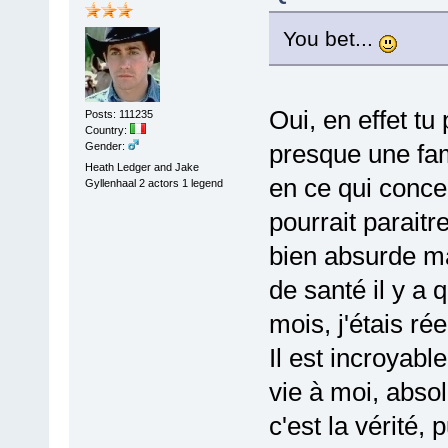
You bet...
Oui, en effet t
Posts: 111235
Country:
presque une fam
Gender:
Heath Ledger and Jake
en ce qui conce
Gyllenhaal 2 actors 1 legend
pourrait paraitr
bien absurde ma
de santé il y a 
mois, j'étais ré
Il est incroyabl
vie à moi, abso
c'est la vérité, 