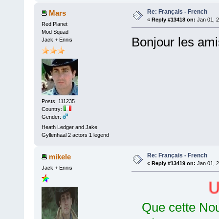
Re: Français - French
Mars
«
Reply #13418 on:
Jan 01, 2
Red Planet
Mod Squad
Bonjour les am
Jack + Ennis
Posts: 111235
Country:
Gender:
Heath Ledger and Jake
Gyllenhaal 2 actors 1 legend
Re: Français - French
mikele
«
Reply #13419 on:
Jan 01, 2
Jack + Ennis
Urte 
Que cette Nou