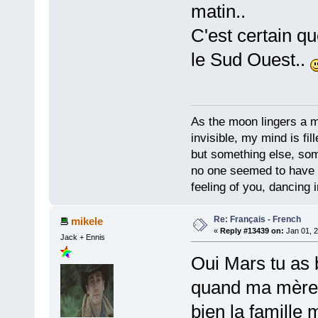
matin..
C'est certain qu
le Sud Ouest..
As the moon lingers a mo
invisible, my mind is fil
but something else, som
no one seemed to have 
feeling of you, dancing i
Re: Français - French
mikele
«
Reply #13439 on:
Jan 01, 2
Jack + Ennis
Oui Mars tu as b
quand ma mère a
bien la famille 