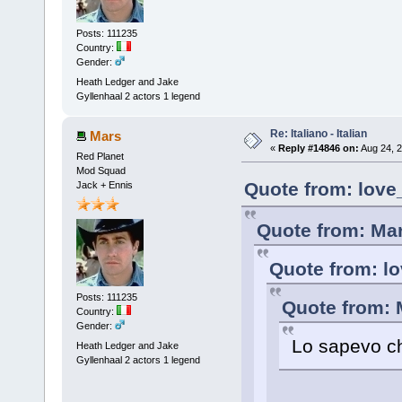
Posts: 111235
Country:
Gender:
Heath Ledger and Jake
Gyllenhaal 2 actors 1 legend
Re: Italiano - Italian
Mars
«
Reply #14846 on:
Aug 24, 2
Red Planet
Mod Squad
Quote from: love
Jack + Ennis
Quote from: Mar
Quote from: l
Posts: 111235
Quote from: 
Country:
Gender:
Lo sapevo ch
Heath Ledger and Jake
Gyllenhaal 2 actors 1 legend