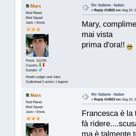
Re: Italiano - Italian
Mars
«
Reply #14822 on:
Aug 24, 2
Red Planet
Mod Squad
Mary, compliment
Jack + Ennis
mai vista
prima d'ora!!
Posts: 111235
Country:
Gender:
Heath Ledger and Jake
Gyllenhaal 2 actors 1 legend
Re: Italiano - Italian
Mars
«
Reply #14823 on:
Aug 24, 2
Red Planet
Mod Squad
Francesca è la 
Jack + Ennis
fà ridere....scus
ma è talmente t