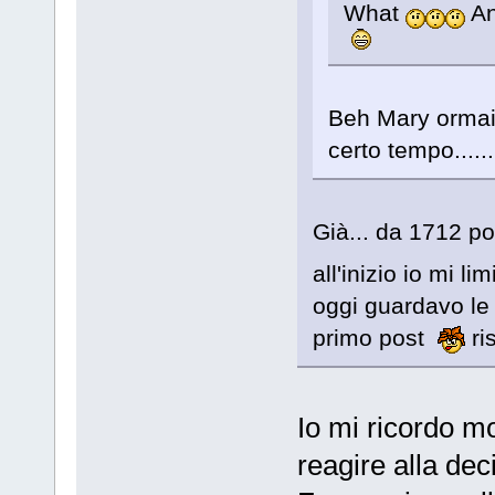
What
An
Beh Mary ormai
certo tempo.....
Già... da 1712 p
all'inizio io mi li
oggi guardavo le 
primo post
ris
Io mi ricordo mo
reagire alla dec