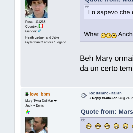
Lo sapevo che c
Posts: 111235
Country:
Gender:
What
Anch'
Heath Ledger and Jake
Gyllenhaal 2 actors 1 legend
Beh Mary ormai
da un certo temp
Re: Italiano - Italian
love_bbm
«
Reply #14843 on:
Aug 24, 2
Mary Twist Del Mar ❤
Jack + Ennis
Quote from: Mars