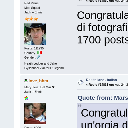
«
Reply #14830 on:
Aug 24, 2
Red Planet
Mod Squad
Congratula
Jack + Ennis
di fotograf
1700 posts
Posts: 111235
Country:
Gender:
Heath Ledger and Jake
Gyllenhaal 2 actors 1 legend
Re: Italiano - Italian
love_bbm
«
Reply #14831 on:
Aug 24, 2
Mary Twist Del Mar ❤
Jack + Ennis
Quote from: Mars
Congratul
un'orgia d
Posts: 6206