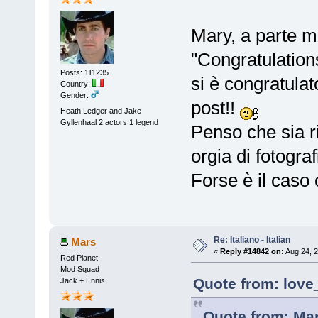
Mary, a parte m
"Congratulation
Posts: 111235
si è congratulat
Country:
Gender:
post!!
Heath Ledger and Jake
Gyllenhaal 2 actors 1 legend
Penso che sia r
orgia di fotograf
Forse è il caso 
Re: Italiano - Italian
Mars
«
Reply #14842 on:
Aug 24, 2
Red Planet
Mod Squad
Quote from: love
Jack + Ennis
Quote from: Mar