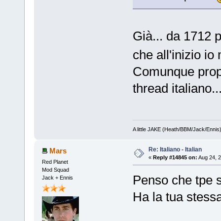
Già... da 1712 
che all'inizio io
Comunque propr
thread italiano.
A little JAKE (Heath/BBM/Jack/Ennis
Re: Italiano - Italian
Mars
«
Reply #14845 on:
Aug 24, 2
Red Planet
Mod Squad
Penso che tpe si
Jack + Ennis
Ha la tua stess