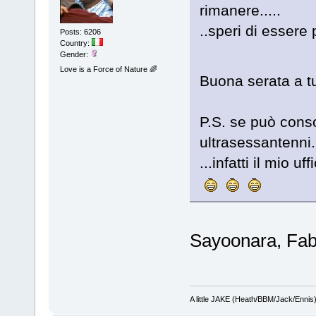
rimanere.....
..speri di essere 
Posts: 6206
Country:
Gender:
Love is a Force of Nature 🌈
Buona serata a tu
P.S. se può consol
ultrasessantenni..
...infatti il mio uf
Sayoonara, Fa
A little JAKE (Heath/BBM/Jack/Ennis