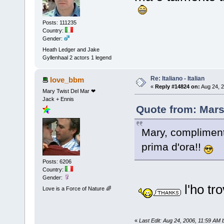
Posts: 111235
Country:
Gender:
Heath Ledger and Jake
Gyllenhaal 2 actors 1 legend
Re: Italiano - Italian
love_bbm
«
Reply #14824 on:
Aug 24, 2
Mary Twist Del Mar ❤
Jack + Ennis
Quote from: Mars
Mary, complimenti
prima d'ora!!
Posts: 6206
Country:
Gender:
l'ho tr
Love is a Force of Nature 🌈
«
Last Edit: Aug 24, 2006, 11:59 AM