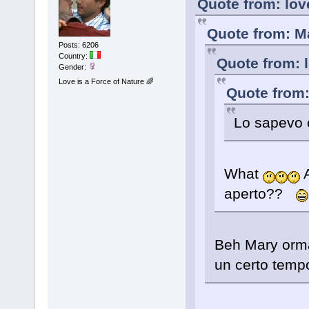
Quote from: lo
Quote from: M
Posts: 6206
Country:
Quote from: 
Gender:
Love is a Force of Nature 🌈
Quote from:
Lo sapevo c
What
A
aperto??
Beh Mary orma
un certo tempo