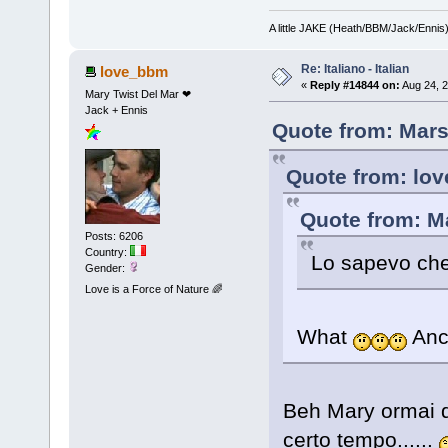
A little JAKE (Heath/BBM/Jack/Ennis
Re: Italiano - Italian
love_bbm
«
Reply #14844 on:
Aug 24, 2
Mary Twist Del Mar ❤
Jack + Ennis
Quote from: Mars
Quote from: lo
Quote from: M
Posts: 6206
Country:
Lo sapevo che
Gender:
Love is a Force of Nature 🌈
What
Anch
Beh Mary ormai 
certo tempo......