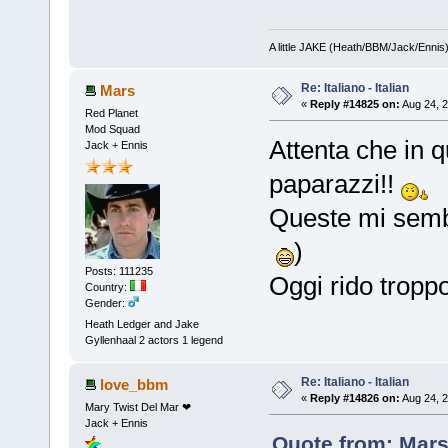
A little JAKE (Heath/BBM/Jack/Ennis
Re: Italiano - Italian
Mars
«
Reply #14825 on:
Aug 24, 2
Red Planet
Mod Squad
Attenta che in q
Jack + Ennis
paparazzi!!
Queste mi semb
)
Posts: 111235
Oggi rido tropp
Country:
Gender:
Heath Ledger and Jake
Gyllenhaal 2 actors 1 legend
Re: Italiano - Italian
love_bbm
«
Reply #14826 on:
Aug 24, 2
Mary Twist Del Mar ❤
Jack + Ennis
Quote from: Mars