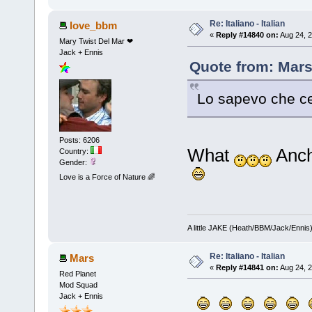
Re: Italiano - Italian
love_bbm
«
Reply #14840 on:
Aug 24, 2
Mary Twist Del Mar ❤
Jack + Ennis
Quote from: Mars
Lo sapevo che ce
Posts: 6206
What
Anch'
Country:
Gender:
Love is a Force of Nature 🌈
A little JAKE (Heath/BBM/Jack/Ennis
Re: Italiano - Italian
Mars
«
Reply #14841 on:
Aug 24, 2
Red Planet
Mod Squad
Jack + Ennis