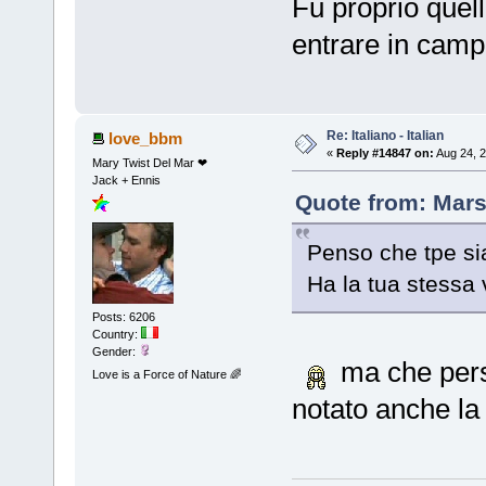
Fu proprio quel
entrare in campo
Re: Italiano - Italian
love_bbm
«
Reply #14847 on:
Aug 24, 2
Mary Twist Del Mar ❤
Jack + Ennis
Quote from: Mars
Penso che tpe sia
Ha la tua stessa
Posts: 6206
Country:
Gender:
ma che pers
Love is a Force of Nature 🌈
notato anche la