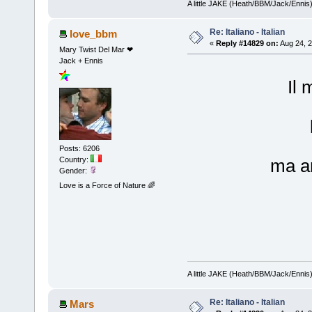
A little JAKE (Heath/BBM/Jack/Ennis
Re: Italiano - Italian
love_bbm
«
Reply #14829 on:
Aug 24, 2
Mary Twist Del Mar ❤
Jack + Ennis
Il 
Posts: 6206
Country:
ma a
Gender:
Love is a Force of Nature 🌈
A little JAKE (Heath/BBM/Jack/Ennis
Re: Italiano - Italian
Mars