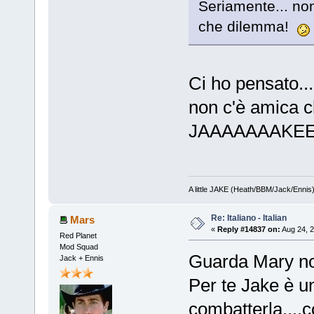
Seriamente... no
che dilemma!
Ci ho pensato....
non c'è amica 
JAAAAAAAKEE
A little JAKE (Heath/BBM/Jack/Ennis
Re: Italiano - Italian
Mars
«
Reply #14837 on:
Aug 24, 2
Red Planet
Mod Squad
Guarda Mary non
Jack + Ennis
Per te Jake è u
combatterla....c