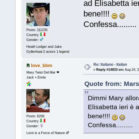
ad Elisabetta ie
bene!!!!
Confessa.........
Posts: 111235
Country:
Gender:
Heath Ledger and Jake
Gyllenhaal 2 actors 1 legend
Re: Italiano - Italian
love_bbm
«
Reply #14833 on:
Aug 24, 2
Mary Twist Del Mar ❤
Jack + Ennis
Quote from: Mars
Dimmi Mary allora
Elisabetta ieri è 
bene!!!!
Posts: 6206
Country:
Confessa.........
Gender:
Love is a Force of Nature 🌈