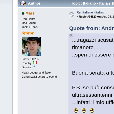
Author
Topic: Italiano - Italian
Re: Italiano - Italian
Mars
«
Reply #14820 on:
Aug 24, 2
Red Planet
Mod Squad
Quote from: Andr
Jack + Ennis
....ragazzi scusa
rimanere.....
..speri di essere 
Posts: 111235
Country:
Gender:
Buona serata a tu
Heath Ledger and Jake
Gyllenhaal 2 actors 1 legend
P.S. se può consol
ultrasessantenni..
...infatti il mio uf