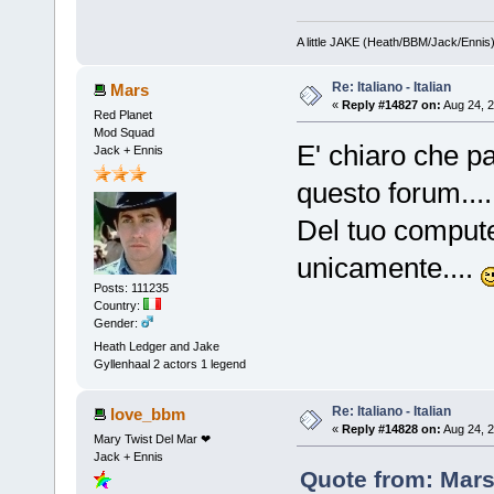
A little JAKE (Heath/BBM/Jack/Ennis
Re: Italiano - Italian
Mars
«
Reply #14827 on:
Aug 24, 2
Red Planet
Mod Squad
E' chiaro che par
Jack + Ennis
questo forum....
Del tuo compute
unicamente....
Posts: 111235
Country:
Gender:
Heath Ledger and Jake
Gyllenhaal 2 actors 1 legend
Re: Italiano - Italian
love_bbm
«
Reply #14828 on:
Aug 24, 2
Mary Twist Del Mar ❤
Jack + Ennis
Quote from: Mars