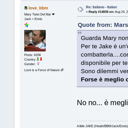
Re: Italiano - Italian
love_bbm
«
Reply #14839 on:
Aug 24, 2
Mary Twist Del Mar ❤
Jack + Ennis
Quote from: Mars
Guarda Mary non è
Per te Jake è un'
combatterla....co
Posts: 6206
Country:
disponibile per t
Gender:
Sono dilemmi vera
Love is a Force of Nature 🌈
Forse è meglio c
No no... è megli
A little JAKE (Heath/BBM/Jack/Ennis