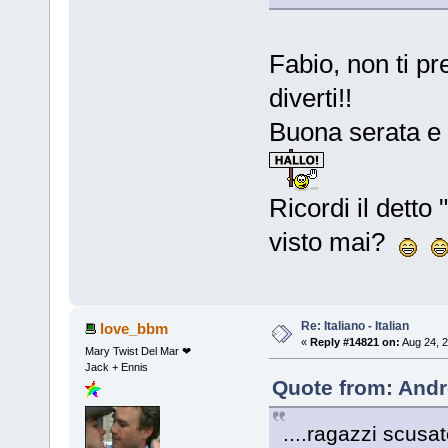
Fabio, non ti pre
diverti!!
Buona serata e 
Ricordi il detto
visto mai?
Re: Italiano - Italian
love_bbm
«
Reply #14821 on:
Aug 24, 2
Mary Twist Del Mar ❤
Jack + Ennis
Quote from: Andr
....ragazzi scusa