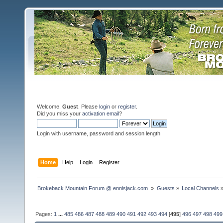
Welcome,
Guest
. Please
login
or
register
.
Did you miss your
activation email
?
Login with username, password and session length
Home
Help
Login
Register
Brokeback Mountain Forum @ ennisjack.com 
»
Guests
»
Local Channels
Pages:
1
...
485
486
487
488
489
490
491
492
493
494
[
495
]
496
497
498
499