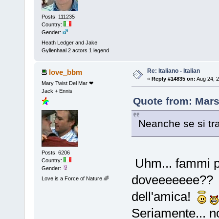
Posts: 111235
Country:
Gender:
Heath Ledger and Jake
Gyllenhaal 2 actors 1 legend
Re: Italiano - Italian
love_bbm
«
Reply #14835 on:
Aug 24, 2
Mary Twist Del Mar ❤
Jack + Ennis
Quote from: Mars
Neanche se si tr
Posts: 6206
Uhm... fammi p
Country:
Gender:
doveeeeeee?
Love is a Force of Nature 🌈
dell'amica!
Seriamente... n