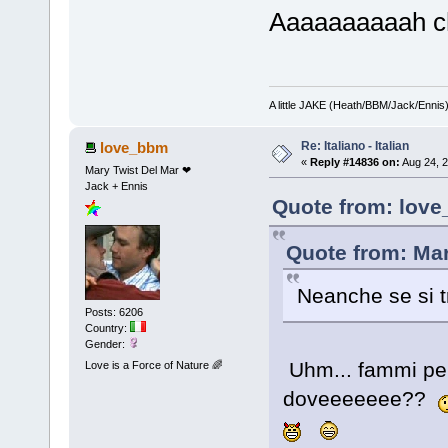
Aaaaaaaaaah c
A little JAKE (Heath/BBM/Jack/Ennis
Re: Italiano - Italian
love_bbm
«
Reply #14836 on:
Aug 24, 2
Mary Twist Del Mar ❤
Jack + Ennis
Quote from: love
Quote from: Mar
Neanche se si t
Posts: 6206
Country:
Gender:
Uhm... fammi pe
Love is a Force of Nature 🌈
doveeeeeee??