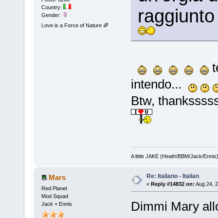
Country:
raggiunto 
Gender:
Love is a Force of Nature 🌈
t
intendo...
Btw, thanksssss
A little JAKE (Heath/BBM/Jack/Ennis
Re: Italiano - Italian
Mars
«
Reply #14832 on:
Aug 24, 2
Red Planet
Mod Squad
Dimmi Mary allo
Jack + Ennis