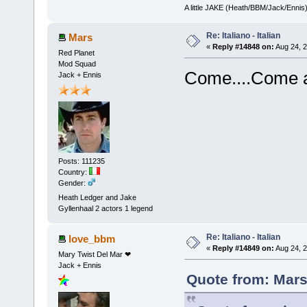
A little JAKE (Heath/BBM/Jack/Ennis
Re: Italiano - Italian
Mars
«
Reply #14848 on:
Aug 24, 2
Red Planet
Mod Squad
Come....Come a
Jack + Ennis
Posts: 111235
Country:
Gender:
Heath Ledger and Jake
Gyllenhaal 2 actors 1 legend
Re: Italiano - Italian
love_bbm
«
Reply #14849 on:
Aug 24, 2
Mary Twist Del Mar ❤
Jack + Ennis
Quote from: Mars