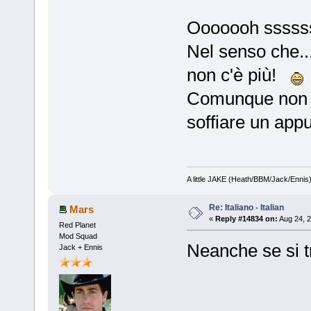
Ooooooh ssssss
Nel senso che...
non c'è più!
Comunque non 
soffiare un ap
A little JAKE (Heath/BBM/Jack/Ennis
Re: Italiano - Italian
Mars
«
Reply #14834 on:
Aug 24, 2
Red Planet
Mod Squad
Neanche se si t
Jack + Ennis