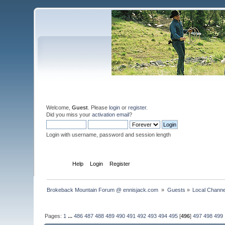
Welcome,
Guest
. Please
login
or
register
.
Did you miss your
activation email
?
Login with username, password and session length
Home
Help
Login
Register
Brokeback Mountain Forum @ ennisjack.com 
»
Guests
»
Local Channe
Pages:
1
...
486
487
488
489
490
491
492
493
494
495
[
496
]
497
498
499