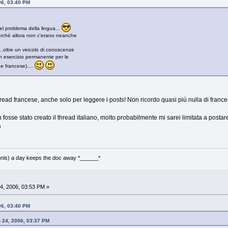
06, 03:40 PM
l problema della lingua...
rché allora non c'erano neanche
..oltre un veicolo di conoscenze
 esercizio permanente per le
 e francese)....
hread francese, anche solo per leggere i posts! Non ricordo quasi più nulla di franc
se stato creato il thread italiano, molto probabilmente mi sarei limitata a postare
nnis) a day keeps the doc away *______*
4, 2006, 03:53 PM »
06, 03:40 PM
 24, 2006, 03:37 PM