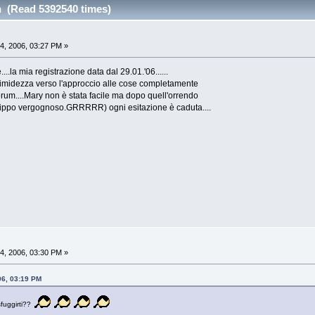
ian (Read 5392540 times)
4, 2006, 03:27 PM »
...la mia registrazione data dal 29.01.'06......
timidezza verso l'approccio alle cose completamente
orum....Mary non è stata facile ma dopo quell'orrendo
scippo vergognoso.GRRRRR) ogni esitazione è caduta....
4, 2006, 03:30 PM »
06, 03:19 PM
fuggirti??