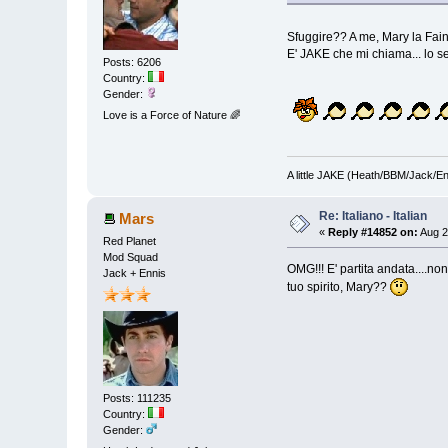
Sfuggire?? A me, Mary la Fa
E' JAKE che mi chiama... lo s
Posts: 6206
Country:
Gender:
Love is a Force of Nature 🌈
A little JAKE (Heath/BBM/Jack/E
Re: Italiano - Italian
Mars
«
Reply #14852 on:
Aug 2
Red Planet
Mod Squad
OMG!!! E' partita andata....no
Jack + Ennis
tuo spirito, Mary??
Posts: 111235
Country:
Gender: