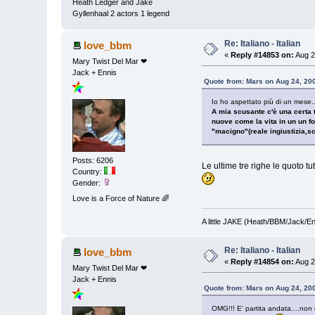
Heath Ledger and Jake
Gyllenhaal 2 actors 1 legend
Re: Italiano - Italian
love_bbm
«
Reply #14853 on:
Aug 2
Mary Twist Del Mar ❤
Jack + Ennis
Quote from: Mars on Aug 24, 20
Io ho aspettato più di un mese...
A mia scusante c'è una certa 
nuove come la vita in un un fo
"macigno"(reale ingiustizia,s
Posts: 6206
Le ultime tre righe le quoto t
Country:
Gender:
Love is a Force of Nature 🌈
A little JAKE (Heath/BBM/Jack/E
Re: Italiano - Italian
love_bbm
«
Reply #14854 on:
Aug 2
Mary Twist Del Mar ❤
Jack + Ennis
Quote from: Mars on Aug 24, 20
OMG!!! E' partita andata....non