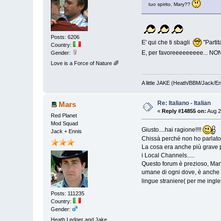
tuo spirito, Mary??
Posts: 6206
E' qui che ti sbagli
"Partit
Country:
E, per favoreeeeeeeee... NON v
Gender:
Love is a Force of Nature 🌈
A little JAKE (Heath/BBM/Jack/E
Re: Italiano - Italian
Mars
«
Reply #14855 on:
Aug 2
Red Planet
Mod Squad
Giusto....hai ragione!!!!
Jack + Ennis
Chissà perché non ho parlato 
La cosa era anche più grave 
i Local Channels.....
Questo forum è prezioso, Mary
umane di ogni dove, è anche 
lingue straniere( per me ingle
Posts: 111235
Country:
Gender:
Heath Ledger and Jake