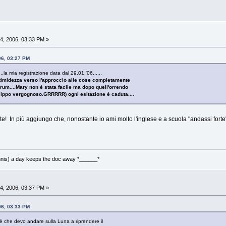
4, 2006, 03:33 PM »
06, 03:27 PM
.la mia registrazione data dal 29.01.'06......
timidezza verso l'approccio alle cose completamente
rum....Mary non è stata facile ma dopo quell'orrendo
cippo vergognoso.GRRRRR) ogni esitazione è caduta....
utte! In più aggiungo che, nonostante io ami molto l'inglese e a scuola "andassi forte
nnis) a day keeps the doc away *______*
4, 2006, 03:37 PM »
06, 03:33 PM
 è che devo andare sulla Luna a riprendere il