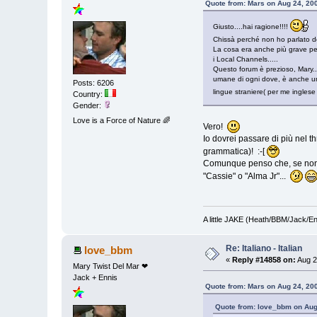
Quote from: Mars on Aug 24, 20
Giusto....hai ragione!!!!
Chissà perché non ho parlato de
La cosa era anche più grave pe
i Local Channels.....
Questo forum è prezioso, Mary..
umane di ogni dove, è anche un
Posts: 6206
lingue straniere( per me inglese
Country:
Gender:
Love is a Force of Nature 🌈
Vero!
Io dovrei passare di più nel t
grammatica)! :-[
Comunque penso che, se non fos
"Cassie" o "Alma Jr"...
A little JAKE (Heath/BBM/Jack/E
Re: Italiano - Italian
love_bbm
«
Reply #14858 on:
Aug 2
Mary Twist Del Mar ❤
Jack + Ennis
Quote from: Mars on Aug 24, 20
Quote from: love_bbm on Aug