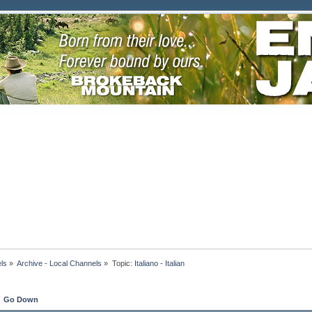
ls
»
Archive - Local Channels
»
Topic:
Italiano - Italian 
Go Down