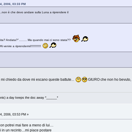
4, 2006, 03:33 PM
...non è che devo andare sulla Luna a riprendere il
ita? Andata?"......... Ma quando mai ci sono stata??
venire a riprendermi!!!!!!!!!!!!
e mi chiedo da dove mi escano queste battute...
GIURO che non ho bevuto, 
nnis) a day keeps the doc away *______*
4, 2006, 03:53 PM »
on potrei mai fare a meno di lui....
 in un recinto....mi piace postare