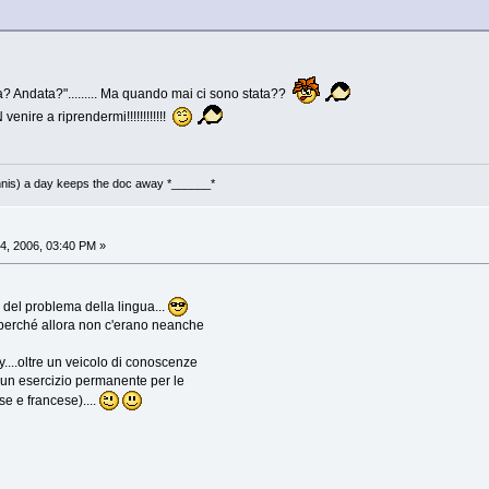
a? Andata?"......... Ma quando mai ci sono stata??
enire a riprendermi!!!!!!!!!!!!
nnis) a day keeps the doc away *______*
4, 2006, 03:40 PM »
del problema della lingua...
perché allora non c'erano neanche
....oltre un veicolo di conoscenze
un esercizio permanente per le
se e francese)....