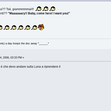
ina?? Tsè, giammmmmai!!!
enti??
"Maaaaaary!! Baby, come here! I want you!"
nnis) a day keeps the doc away *______*
4, 2006, 03:33 PM »
n è che devo andare sulla Luna a riprendere il