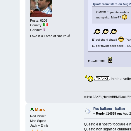
Quote from: Mars on Aug 2
OMG!!! E' partita andata.
tuo spirito, Mary??
Posts: 6206
Country:
Gender:
Love is a Force of Nature 🌈
E' qui che ti sbagli
"Part
E, per favoreeeeeeeee... NON 
Forte!!!!!!!!!!!
ihihih a volt
A little JAKE (Heath/BBM/Jack/E
Re: Italiano - Italian
Mars
«
Reply #14859 on:
Aug 2
Red Planet
Mod Squad
Questo è il nostro focolare e n
Jack + Ennis
Questo non significa chiudersi