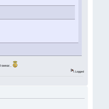
I swear...
Logged