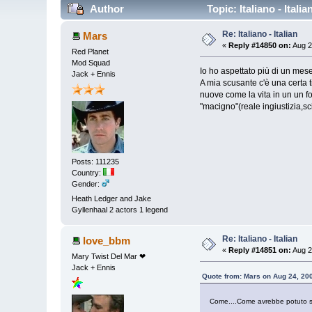
Author
Topic: Italiano - Ital
Re: Italiano - Italian
Mars
«
Reply #14850 on:
Aug 2
Red Planet
Mod Squad
Io ho aspettato più di un mese.
Jack + Ennis
A mia scusante c'è una certa 
nuove come la vita in un un f
"macigno"(reale ingiustizia,
Posts: 111235
Country:
Gender:
Heath Ledger and Jake
Gyllenhaal 2 actors 1 legend
Re: Italiano - Italian
love_bbm
«
Reply #14851 on:
Aug 2
Mary Twist Del Mar ❤
Jack + Ennis
Quote from: Mars on Aug 24, 20
Come....Come avrebbe potuto s