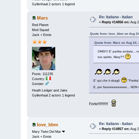
Gyllenhaal 2 actors 1 legend
Re: Italiano - Italian
Mars
«
Reply #14856 on:
Aug 2
Red Planet
Mod Squad
Quote from: love_bbm on Aug 24
Jack + Ennis
Quote from: Mars on Aug 24,
OMG!!! E' partita andata....
tuo spirito, Mary??
Posts: 111235
Country:
E' qui che ti sbagli
"Partita
Gender:
E, per favoreeeeeeeee... NON ven
Heath Ledger and Jake
Gyllenhaal 2 actors 1 legend
Forte!!!!!!!!!!!
Re: Italiano - Italian
love_bbm
«
Reply #14857 on:
Aug 2
Mary Twist Del Mar ❤
Jack + Ennis