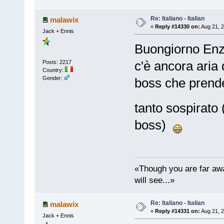
Re: Italiano - Italian
malawix
«
Reply #14330 on:
Aug 21, 2
Jack + Ennis
Buongiorno Enzo
c'è ancora aria d
Posts: 2217
Country:
Gender:
boss che prende
tanto sospirato
boss)
«Though you are far awa
will see...»
Re: Italiano - Italian
malawix
«
Reply #14331 on:
Aug 21, 2
Jack + Ennis