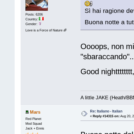
Sì hai ragione d
Posts: 6206
Country:
Buona notte a tutt
Gender:
Love is a Force of Nature 🌈
Oooops, non mi 
"sbaraccando"...
Good nightttttttt
A little JAKE (Heath/B
Re: Italiano - Italian
Mars
«
Reply #14315 on:
Aug 20, 2
Red Planet
Mod Squad
Jack + Ennis