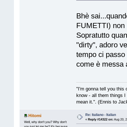
Bhè sai...quando
FUMETTI) non ci
Sopratutto quan
"dirty", adoro v
tempo ci passo 
come è messa 
"I'm gonna tell you this o
know - all them things I
mean it.". (Ennis to Jac
Re: Italiano - Italian
Hitomi
«
Reply #14322 on:
Aug 20, 2
Well, why don't you? Why don't
you just let me be? It's because