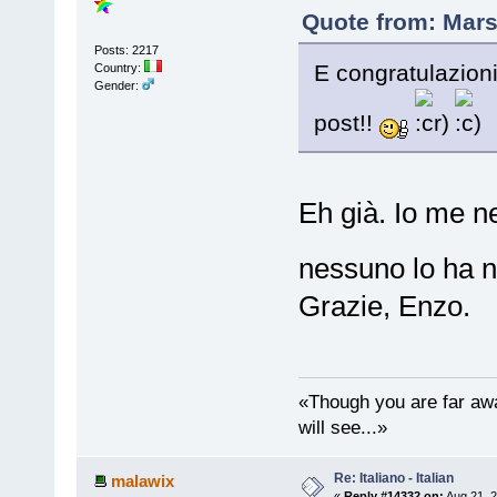
Quote from: Mars
Posts: 2217
E congratulazioni
Country:
Gender:
post!!
Eh già. Io me 
nessuno lo ha 
Grazie, Enzo.
«Though you are far awa
will see...»
Re: Italiano - Italian
malawix
«
Reply #14332 on:
Aug 21, 2