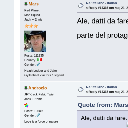
Re: Italiano - Italian
Mars
«
Reply #14336 on:
Aug 21, 2
Red Planet
Mod Squad
Ale, datti da far
Jack + Ennis
parte del prota
Posts: 111235
Country:
Gender:
Heath Ledger and Jake
Gyllenhaal 2 actors 1 legend
Re: Italiano - Italian
Androclo
«
Reply #14337 on:
Aug 21, 2
JFT-Jack Fabio Twist
Jack + Ennis
Quote from: Mars
Posts: 10509
Gender:
Ale, datti da fare.
Love is a force of nature