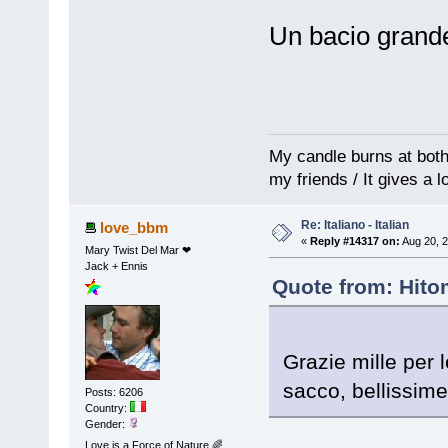
Un bacio grande
My candle burns at both e
my friends / It gives a l
Re: Italiano - Italian
love_bbm
«
Reply #14317 on:
Aug 20, 2
Mary Twist Del Mar ❤
Jack + Ennis
Quote from: Hito
Grazie mille per l
sacco, bellissim
Posts: 6206
Country:
Gender:
Love is a Force of Nature 🌈