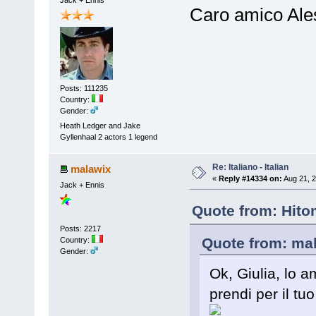
Caro amico Ales
Posts: 111235
Country:
Gender:
Heath Ledger and Jake
Gyllenhaal 2 actors 1 legend
Re: Italiano - Italian
malawix
«
Reply #14334 on:
Aug 21, 2
Jack + Ennis
Quote from: Hito
Posts: 2217
Quote from: mal
Country:
Gender:
Ok, Giulia, lo am
prendi per il t