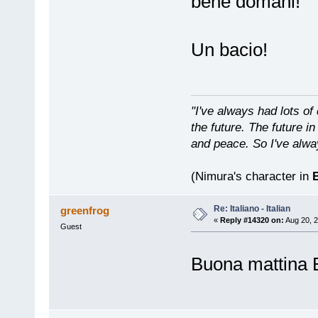
bene domani!
Un bacio!
"I've always had lots 
the future. The future 
and peace. So I've alwa
(Nimura's character in
B
Re: Italiano - Italian
greenfrog
«
Reply #14320 on:
Aug 20, 2
Guest
Buona mattina