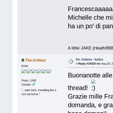
Francescaaaaa
Michelle che m
ha un po' di p
A little JAKE (Heath/B
Re: Italiano - Italian
The Artifact
«
Reply #14319 on:
Aug 20, 2
Ennis
Buonanotte alle 
Posts: 1245
Gender:
thread!
"...said Jack, trembling like a
run-out horse."
Grazie mille Fra
domanda, e grazi