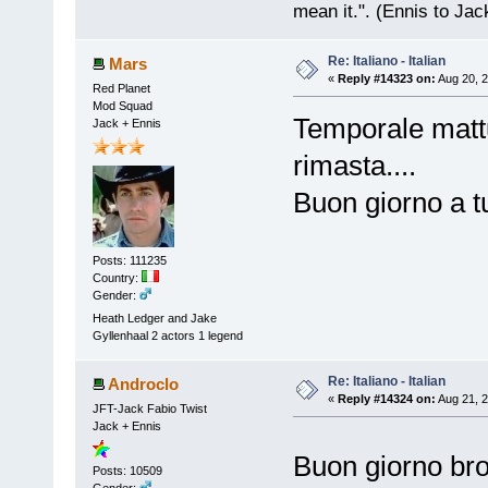
mean it.". (Ennis to Jac
Re: Italiano - Italian
Mars
«
Reply #14323 on:
Aug 20, 2
Red Planet
Mod Squad
Temporale mattut
Jack + Ennis
rimasta....
Buon giorno a tu
Posts: 111235
Country:
Gender:
Heath Ledger and Jake
Gyllenhaal 2 actors 1 legend
Re: Italiano - Italian
Androclo
«
Reply #14324 on:
Aug 21, 2
JFT-Jack Fabio Twist
Jack + Ennis
Buon giorno br
Posts: 10509