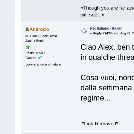
«Though you are far awa
will see...»
Re: Italiano - Italian
Androclo
«
Reply #14335 on:
Aug 21, 2
JFT-Jack Fabio Twist
Jack + Ennis
Ciao Alex, ben t
Posts: 10509
in qualche threa
Gender:
Love is a force of nature
Cosa vuoi, nono
dalla settimana
regime...
*Link Removed*