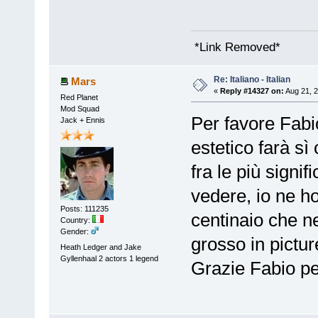
*Link Removed*
Re: Italiano - Italian
Mars
«
Reply #14327 on:
Aug 21, 2
Red Planet
Mod Squad
Per favore Fabio 
Jack + Ennis
estetico farà sì
fra le più signi
vedere, io ne h
Posts: 111235
centinaio che ne
Country:
Gender:
grosso in pictur
Heath Ledger and Jake
Gyllenhaal 2 actors 1 legend
Grazie Fabio pe