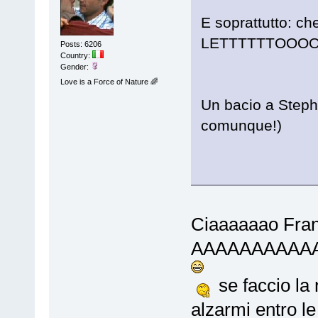
E soprattutto: ch
LETTTTTTOOO
Posts: 6206
Country:
Gender:
Love is a Force of Nature 🌈
Un bacio a Step
comunque!)
Ciaaaaaao Franc
AAAAAAAAA
se faccio la 
alzarmi entro l