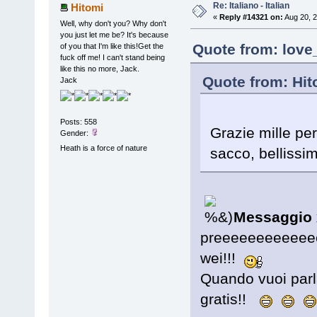
Re: Italiano - Italian
Hitomi
«
Reply #14321 on:
Aug 20, 2
Well, why don't you? Why don't
you just let me be? It's because
Quote from: love
of you that I'm like this!Get the
fuck off me! I can't stand being
like this no more, Jack.
Quote from: Hit
Jack
Posts: 558
Grazie mille per
Gender:
Heath is a force of nature
sacco, bellissi
Messaggio 
preeeeeeeeeeeeeg
wei!!!
Quando vuoi parla
gratis!!