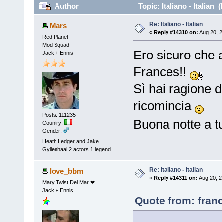
Author
Topic: Italiano - Italian
Re: Italiano - Italian
Mars
«
Reply #14310 on:
Aug 20, 2
Red Planet
Mod Squad
Ero sicuro che a
Jack + Ennis
Frances!!
Sì hai ragione 
ricomincia
Posts: 111235
Buona notte a tut
Country:
Gender:
Heath Ledger and Jake
Gyllenhaal 2 actors 1 legend
Re: Italiano - Italian
love_bbm
«
Reply #14311 on:
Aug 20, 2
Mary Twist Del Mar ❤
Jack + Ennis
Quote from: fran