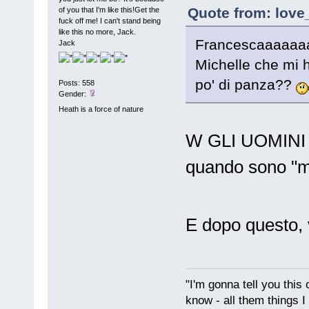
Quote from: love
of you that I'm like this!Get the
fuck off me! I can't stand being
like this no more, Jack.
Francescaaaaaa
Jack
Michelle che mi
po' di panza??
Posts: 558
Gender:
Heath is a force of nature
W GLI UOMINI 
quando sono "mo
E dopo questo, 
"I'm gonna tell you this o
know - all them things I