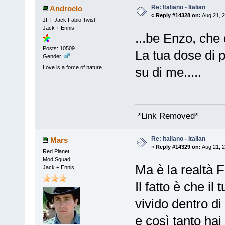
Re: Italiano - Italian
Androclo
«
Reply #14328 on:
Aug 21, 2
JFT-Jack Fabio Twist
Jack + Ennis
...be Enzo, che 
Posts: 10509
La tua dose di po
Gender:
Love is a force of nature
su di me.....
*Link Removed*
Re: Italiano - Italian
Mars
«
Reply #14329 on:
Aug 21, 2
Red Planet
Mod Squad
Ma è la realtà Fa
Jack + Ennis
Il fatto è che il
vivido dentro di 
e così tanto ha