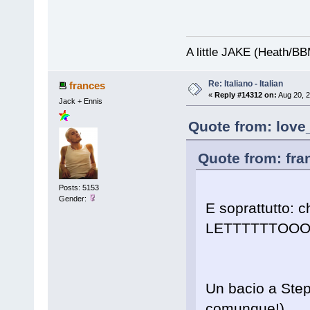
A little JAKE (Heath/B
Re: Italiano - Italian
frances
«
Reply #14312 on:
Aug 20, 2
Jack + Ennis
Quote from: love
Quote from: fra
Posts: 5153
Gender:
E soprattutto: c
LETTTTTTOO
Un bacio a Ste
comunque!)