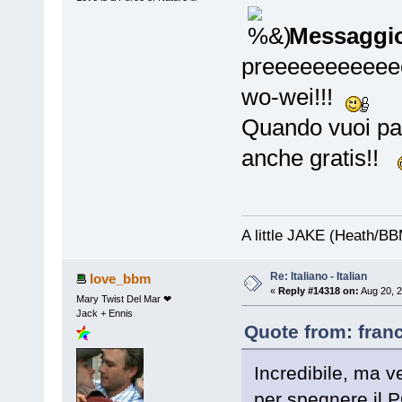
Messaggio
preeeeeeeeeeeee
wo-wei!!!
Quando vuoi par
anche gratis!!
A little JAKE (Heath/B
Re: Italiano - Italian
love_bbm
«
Reply #14318 on:
Aug 20, 2
Mary Twist Del Mar ❤
Jack + Ennis
Quote from: fran
Incredibile, ma v
per spegnere il P