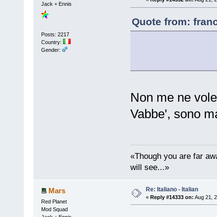
Jack + Ennis
Quote from: fran
Posts: 2217
Country:
Gender:
Non me ne vole
Vabbe', sono ma
«Though you are far awa
will see...»
Re: Italiano - Italian
Mars
«
Reply #14333 on:
Aug 21, 2
Red Planet
Mod Squad
Jack + Ennis