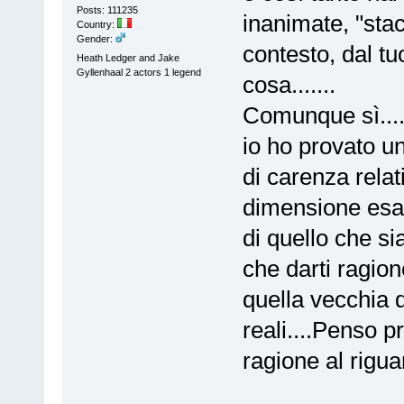
Posts: 111235
inanimate, "stac
Country:
Gender:
contesto, dal tu
Heath Ledger and Jake
Gyllenhaal 2 actors 1 legend
cosa.......
Comunque sì...
io ho provato u
di carenza relat
dimensione esa
di quello che si
che darti ragion
quella vecchia di
reali....Penso p
ragione al rigu