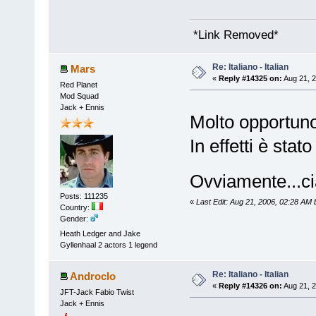
*Link Removed*
Re: Italiano - Italian
Mars
«
Reply #14325 on:
Aug 21, 2
Red Planet
Mod Squad
Jack + Ennis
Molto opportuno 
In effetti è sta
Ovviamente...ci
Posts: 111235
«
Last Edit: Aug 21, 2006, 02:28 AM
Country:
Gender:
Heath Ledger and Jake
Gyllenhaal 2 actors 1 legend
Re: Italiano - Italian
Androclo
«
Reply #14326 on:
Aug 21, 2
JFT-Jack Fabio Twist
Jack + Ennis