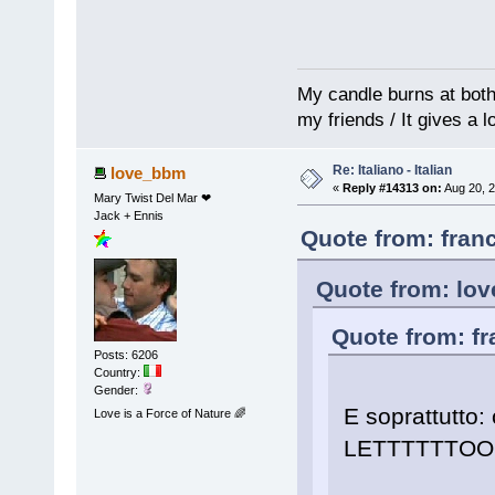
My candle burns at both e
my friends / It gives a l
Re: Italiano - Italian
love_bbm
«
Reply #14313 on:
Aug 20, 2
Mary Twist Del Mar ❤
Jack + Ennis
Quote from: fran
Quote from: lo
Quote from: fr
Posts: 6206
Country:
Gender:
E soprattutto:
Love is a Force of Nature 🌈
LETTTTTTO