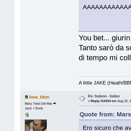
AAAAAAAAAAA
You bet... giurin
Tanto sarò da s
di tempo mi coll
A little JAKE (Heath/B
Re: Italiano - Italian
love_bbm
«
Reply #14314 on:
Aug 20, 2
Mary Twist Del Mar ❤
Jack + Ennis
Quote from: Mars
Ero sicuro che avr