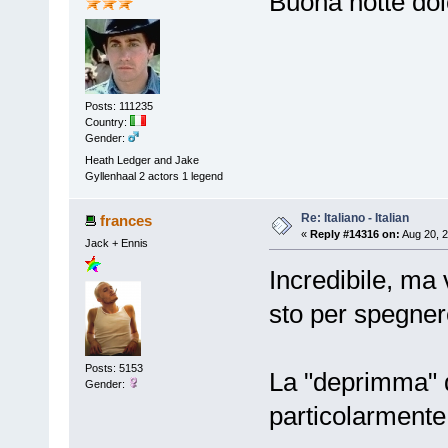
Buona notte do
Posts: 111235
Country:
Gender:
Heath Ledger and Jake
Gyllenhaal 2 actors 1 legend
Re: Italiano - Italian
frances
«
Reply #14316 on:
Aug 20, 2
Jack + Ennis
Incredibile, ma
sto per spegnere
Posts: 5153
La "deprimma" d
Gender:
particolarmente