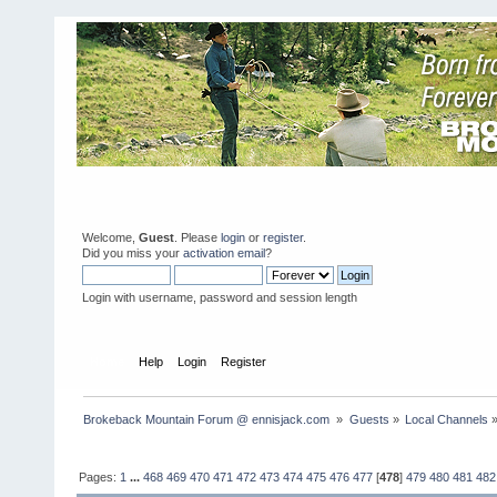
Welcome,
Guest
. Please
login
or
register
.
Did you miss your
activation email
?
Login with username, password and session length
Home
Help
Login
Register
Brokeback Mountain Forum @ ennisjack.com 
»
Guests
»
Local Channels
Pages:
1
...
468
469
470
471
472
473
474
475
476
477
[
478
]
479
480
481
482