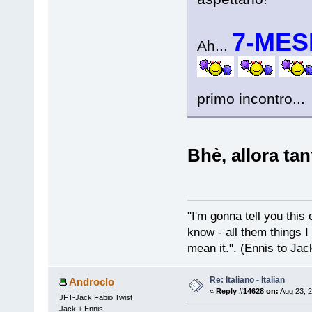
7-MESI
Ah...
primo incontro..
Bhè, allora tan
"I'm gonna tell you this o
know - all them things I
mean it.". (Ennis to Jac
Re: Italiano - Italian
Androclo
«
Reply #14628 on:
Aug 23, 2
JFT-Jack Fabio Twist
Jack + Ennis