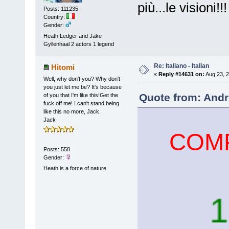
più...le visioni!!
Posts: 111235
Country:
Gender:
Heath Ledger and Jake
Gyllenhaal 2 actors 1 legend
Re: Italiano - Italian
Hitomi
«
Reply #14631 on:
Aug 23, 2
Well, why don't you? Why don't
you just let me be? It's because
Quote from: Andr
of you that I'm like this!Get the
fuck off me! I can't stand being
like this no more, Jack.
Jack
COMP
Posts: 558
Gender:
Heath is a force of nature
100