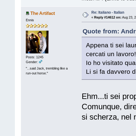
Re: Italiano - Italian
The Artifact
«
Reply #14612 on:
Aug 23, 2
Ennis
Quote from: Andr
Appena ti sei lau
cercati un lavoro!
Posts: 1245
Io ho visitato qua
Gender:
"...said Jack, trembling like a
Li si fa davvero de
run-out horse."
Ehm...ti sei pr
Comunque, dire
si scherza, nel