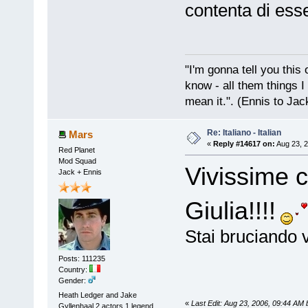
contenta di esse
"I'm gonna tell you this o
know - all them things I
mean it.". (Ennis to Jac
Re: Italiano - Italian
Mars
«
Reply #14617 on:
Aug 23, 2
Red Planet
Mod Squad
Vivissime c
Jack + Ennis
Giulia!!!!
Stai bruciando 
Posts: 111235
Country:
Gender:
Heath Ledger and Jake
«
Last Edit: Aug 23, 2006, 09:44 AM
Gyllenhaal 2 actors 1 legend