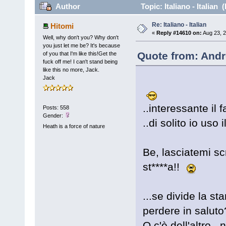
Author
Topic: Italiano - Italian
Re: Italiano - Italian
Hitomi
«
Reply #14610 on:
Aug 23, 2
Well, why don't you? Why don't
you just let me be? It's because
Quote from: Andr
of you that I'm like this!Get the
fuck off me! I can't stand being
like this no more, Jack.
Jack
..interessante il 
Posts: 558
Gender:
..di solito io uso
Heath is a force of nature
Be, lasciatemi sc
st****a!!
...se divide la s
perdere in saluto
O c'è dell'altro..