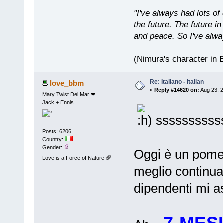
"I've always had lots 
the future. The future 
and peace. So I've alwa
(Nimura's character in
B
Re: Italiano - Italian
love_bbm
«
Reply #14620 on:
Aug 23, 2
Mary Twist Del Mar ❤
Jack + Ennis
ssssssssssss
Posts: 6206
Country:
Gender:
Oggi è un pomer
Love is a Force of Nature 🌈
meglio continuar
dipendenti mi a