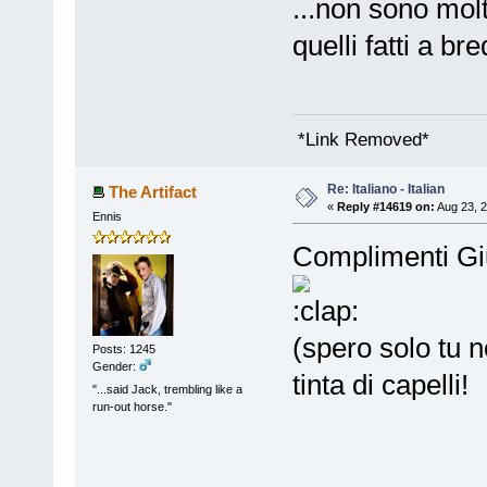
...non sono mol
quelli fatti a bre
*Link Removed*
Re: Italiano - Italian
The Artifact
«
Reply #14619 on:
Aug 23, 2
Ennis
Complimenti Giu
(spero solo tu n
Posts: 1245
Gender:
tinta di capelli
"...said Jack, trembling like a
run-out horse."