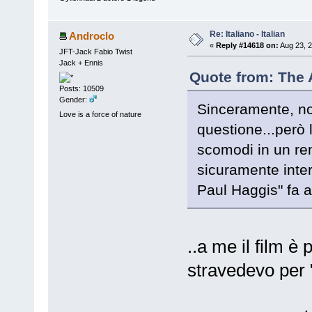
Re: Italiano - Italian
Androclo
«
Reply #14618 on:
Aug 23, 2
JFT-Jack Fabio Twist
Jack + Ennis
Quote from: The A
Posts: 10509
Gender:
Sinceramente, non
Love is a force of nature
questione...però 
scomodi in un rem
sicuramente inter
Paul Haggis" fa a
..a me il film è
stravedevo per "