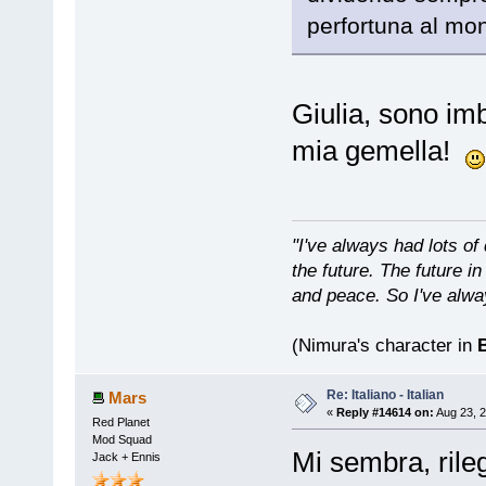
perfortuna al mon
Giulia, sono im
mia gemella!
"I've always had lots 
the future. The future 
and peace. So I've alwa
(Nimura's character in
B
Re: Italiano - Italian
Mars
«
Reply #14614 on:
Aug 23, 2
Red Planet
Mod Squad
Mi sembra, rileg
Jack + Ennis