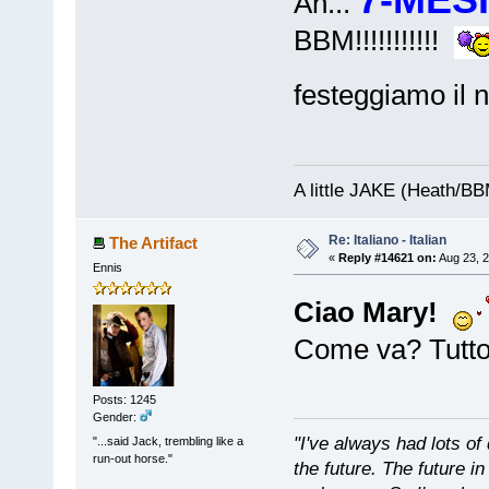
7-MESI
Ah...
BBM!!!!!!!!!!!
festeggiamo il 
A little JAKE (Heath/B
Re: Italiano - Italian
The Artifact
«
Reply #14621 on:
Aug 23, 2
Ennis
Ciao Mary!
Come va? Tutto
Posts: 1245
Gender:
"I've always had lots 
"...said Jack, trembling like a
run-out horse."
the future. The future 