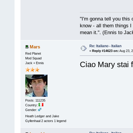
"I'm gonna tell you this o
know - all them things I
mean it.". (Ennis to Jac
Re: Italiano - Italian
Mars
«
Reply #14623 on:
Aug 23, 2
Red Planet
Mod Squad
Ciao Mary stai f
Jack + Ennis
Posts: 111235
Country:
Gender:
Heath Ledger and Jake
Gyllenhaal 2 actors 1 legend