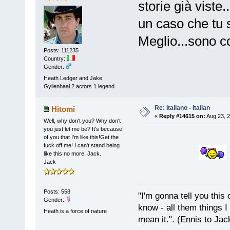
storie già viste.
un caso che tu s
Meglio...sono co
Posts: 111235
Country:
Gender:
Heath Ledger and Jake
Gyllenhaal 2 actors 1 legend
Re: Italiano - Italian
Hitomi
«
Reply #14615 on:
Aug 23, 2
Well, why don't you? Why don't
you just let me be? It's because
of you that I'm like this!Get the
fuck off me! I can't stand being
like this no more, Jack.
Jack
Posts: 558
"I'm gonna tell you this o
Gender:
know - all them things I
Heath is a force of nature
mean it.". (Ennis to Jac