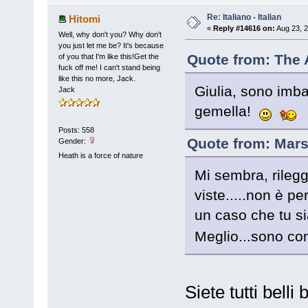
Re: Italiano - Italian
Hitomi
«
Reply #14616 on:
Aug 23, 2
Well, why don't you? Why don't
you just let me be? It's because
Quote from: The A
of you that I'm like this!Get the
fuck off me! I can't stand being
like this no more, Jack.
Giulia, sono imb
Jack
gemella!
Posts: 558
Quote from: Mars
Gender:
Heath is a force of nature
Mi sembra, rilegge
viste.....non è pe
un caso che tu si
Meglio...sono con
Siete tutti belli