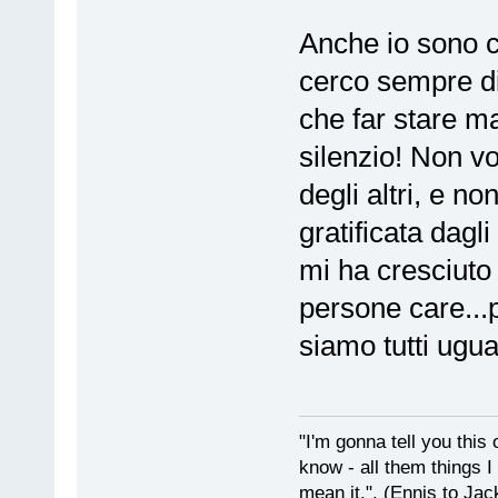
Anche io sono c
cerco sempre di 
che far stare m
silenzio! Non v
degli altri, e n
gratificata dagli
mi ha cresciuto
persone care...
siamo tutti ugual
"I'm gonna tell you this o
know - all them things I
mean it.". (Ennis to Jac