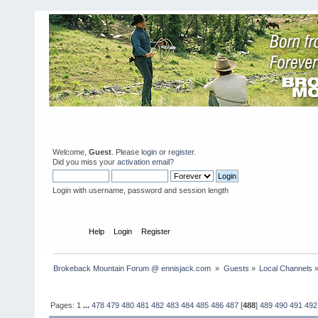
Welcome,
Guest
. Please
login
or
register
.
Did you miss your
activation email
?
Login with username, password and session length
Home
Help
Login
Register
Brokeback Mountain Forum @ ennisjack.com 
»
Guests
»
Local Channels
Pages:
1
...
478
479
480
481
482
483
484
485
486
487
[
488
]
489
490
491
492