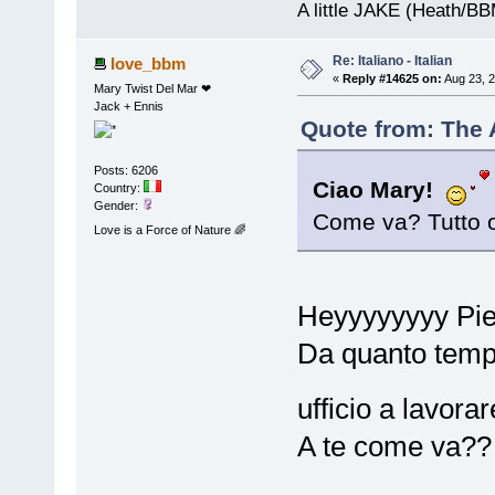
A little JAKE (Heath/B
Re: Italiano - Italian
love_bbm
«
Reply #14625 on:
Aug 23, 2
Mary Twist Del Mar ❤
Jack + Ennis
Quote from: The A
Posts: 6206
Ciao Mary!
Country:
Gender:
Come va? Tutto 
Love is a Force of Nature 🌈
Heyyyyyyyy Pierr
Da quanto tempo
ufficio a lavora
A te come va?