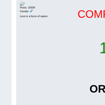
Posts: 10509
COMP
Gender:
Love is a force of nature
10
OR