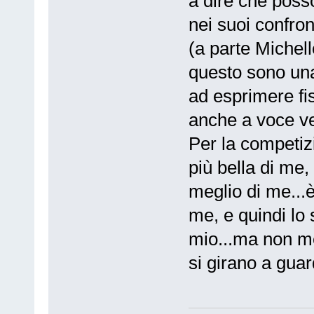
a dire che posso
nei suoi confro
(a parte Michel
questo sono una
ad esprimere fis
anche a voce v
Per la competizi
più bella di me,
meglio di me...
me, e quindi lo
mio...ma non me
si girano a guar