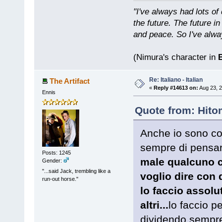
"I've always had lots 
the future. The future 
and peace. So I've alwa
(Nimura's character in
B
Re: Italiano - Italian
The Artifact
«
Reply #14613 on:
Aug 23, 2
Ennis
Quote from: Hito
Anche io sono co
sempre di pensare
Posts: 1245
male qualcuno ch
Gender:
"...said Jack, trembling like a
voglio dire con 
run-out horse."
lo faccio assolu
altri...
lo faccio p
dividendo sempre 