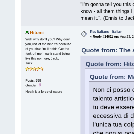
"I'm gonna tell you this o
know - all them things I
mean it.". (Ennis to Jac
Re: Italiano - Italian
Hitomi
«
Reply #14611 on:
Aug 23, 2
Well, why don't you? Why don't
you just let me be? It's because
Quote from: The A
of you that I'm like this!Get the
fuck off me! I can't stand being
like this no more, Jack.
Quote from: Hit
Jack
Quote from: M
Posts: 558
Gender:
Non ci posso 
Heath is a force of nature
talento artist
tu deve esser
eccessiva di 
l'unica tua co
che non si pos