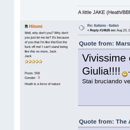
A little JAKE (Heath/B
Re: Italiano - Italian
Hitomi
«
Reply #14626 on:
Aug 23, 2
Well, why don't you? Why don't
you just let me be? It's because
Quote from: Mars
of you that I'm like this!Get the
fuck off me! I can't stand being
like this no more, Jack.
Vivissime 
Jack
Giulia!!!!
Posts: 558
Gender:
Stai bruciando ve
Heath is a force of nature
Quote from: The A