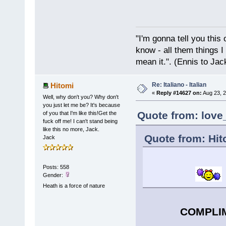
"I'm gonna tell you this o
know - all them things I
mean it.". (Ennis to Jac
Re: Italiano - Italian
Hitomi
«
Reply #14627 on:
Aug 23, 2
Well, why don't you? Why don't
you just let me be? It's because
Quote from: love
of you that I'm like this!Get the
fuck off me! I can't stand being
like this no more, Jack.
Quote from: Hit
Jack
Posts: 558
Gender:
Heath is a force of nature
COMPLIME