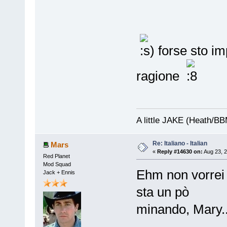
forse sto i
ragione
A little JAKE (Heath/B
Re: Italiano - Italian
Mars
«
Reply #14630 on:
Aug 23, 2
Red Planet
Mod Squad
Ehm non vorrei 
Jack + Ennis
sta un pò
minando, Mary..