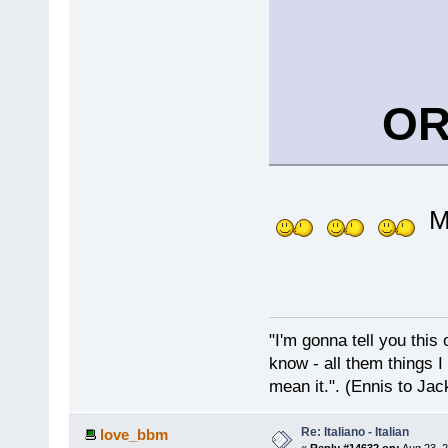
OR
M
"I'm gonna tell you this o
know - all them things I
mean it.". (Ennis to Jac
Re: Italiano - Italian
love_bbm
«
Reply #14632 on:
Aug 23, 2