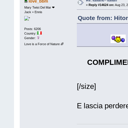
Re: Italiano - Italian
love_bbm
«
Reply #14624 on:
Aug 23, 2
Mary Twist Del Mar ❤
Jack + Ennis
Quote from: Hito
Posts: 6206
Country:
Gender:
Love is a Force of Nature 🌈
COMPLIMEEE
[/size]
E lascia perdere