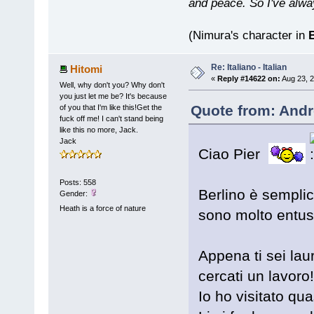
and peace. So I've alwa
(Nimura's character in
B
Re: Italiano - Italian
Hitomi
«
Reply #14622 on:
Aug 23, 2
Well, why don't you? Why don't
you just let me be? It's because
Quote from: Andr
of you that I'm like this!Get the
fuck off me! I can't stand being
like this no more, Jack.
Jack
Ciao Pier
Posts: 558
Berlino è sempli
Gender:
Heath is a force of nature
sono molto entus
Appena ti sei lau
cercati un lavoro!
Io ho visitato qua