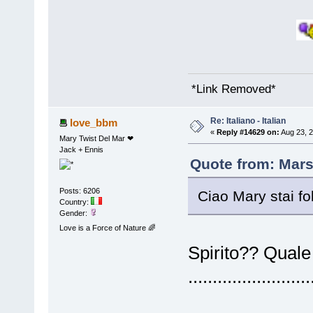
*Link Removed*
Re: Italiano - Italian
love_bbm
«
Reply #14629 on:
Aug 23, 2
Mary Twist Del Mar ❤
Jack + Ennis
Quote from: Mars
Posts: 6206
Ciao Mary stai fo
Country:
Gender:
Love is a Force of Nature 🌈
Spirito?? Quale s
.........................